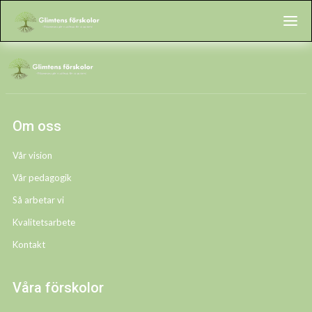
Om oss
Vår vision
Vår pedagogik
Så arbetar vi
Kvalitetsarbete
Kontakt
Våra förskolor